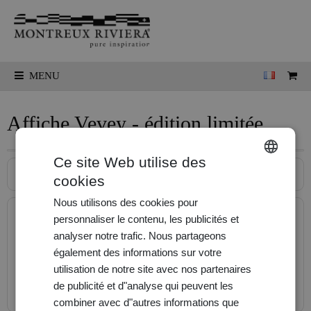
MENU
Affiche Vevey - édition limitée
Ce site Web utilise des
Description
cookies
ENGLISH
Nous utilisons des cookies pour
FRANÇAIS
Prix:
29,00 CHF
personnaliser le contenu, les publicités et
DEUTSCH
analyser notre trafic. Nous partageons
Nombre:
également des informations sur votre
utilisation de notre site avec nos partenaires
de publicité et d"analyse qui peuvent les
Commander
combiner avec d"autres informations que