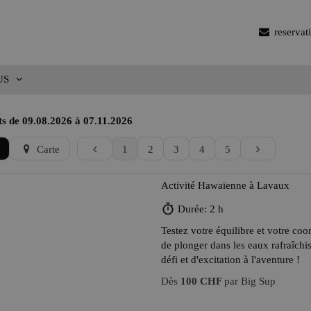
reserva
US
ts de 09.08.2026 à 07.11.2026
Carte
1
2
3
4
5
Activité Hawaïenne à Lavaux
Durée: 2 h
Testez votre équilibre et votre coor
de plonger dans les eaux rafraîchi
défi et d'excitation à l'aventure !
Dès
100 CHF
par Big Sup