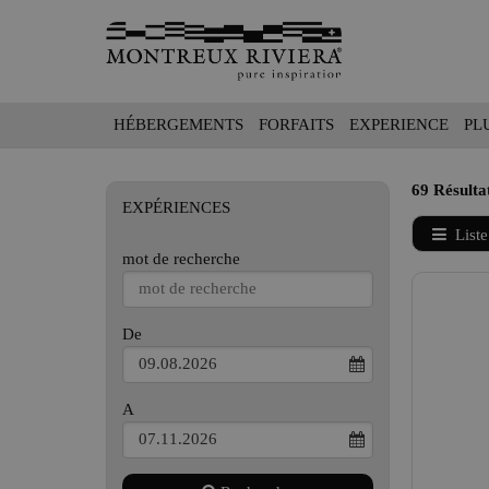
HÉBERGEMENTS
FORFAITS
EXPERIENCE
PL
69 Résulta
EXPÉRIENCES
Liste
mot de recherche
Type 2 or
more
characters
De
for
results.
A