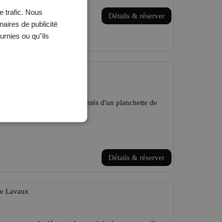
e trafic. Nous
ENGLISH
Détails & réserver
naires de publicité
FRANÇAIS
urnies ou qu"ils
DEUTSCH
nchette
urs crus du Domaine agrémentés d'un planchette de
Détails & réserver
de Lavaux