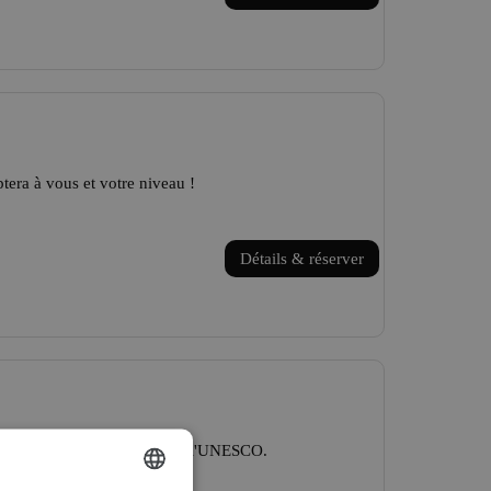
era à vous et votre niveau !
Détails & réserver
 coeur d'un paysage classé à l'UNESCO.