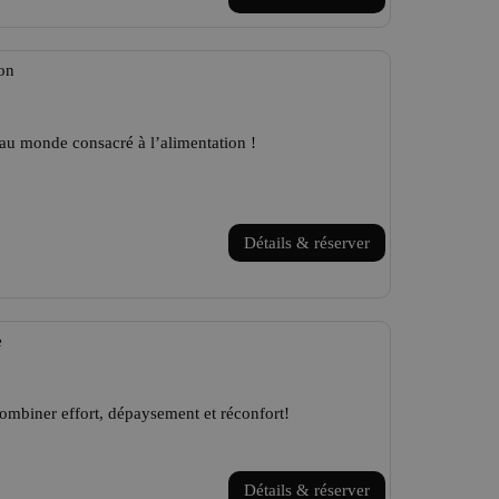
ion
au monde consacré à l’alimentation !
Détails & réserver
e
ombiner effort, dépaysement et réconfort!
Détails & réserver