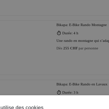
Bikapa: E-Bike Rando Montagne
Durée: 4 h
Une rando en montagne qui s’adapt
Dès
255 CHF
par personne
Bikapa: E-Bike Rando en Lavaux
Durée: 3 h
Une balade toute en souplesse au
utilise des cookies
Dès
255 CHF
par personne