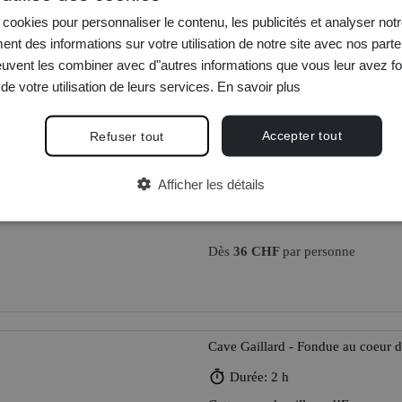
cookies pour personnaliser le contenu, les publicités et analyser notr
nt des informations sur votre utilisation de notre site avec nos parte
euvent les combiner avec d"autres informations que vous leur avez fo
 de votre utilisation de leurs services.
En savoir plus
Cave Gaillard - Dégustation & Pla
Accepter tout
Refuser tout
Durée: 2 h
Afficher les détails
Déguster quelques-uns des meille
produits locaux.
Dès
36 CHF
par personne
Cave Gaillard - Fondue au coeur 
Durée: 2 h