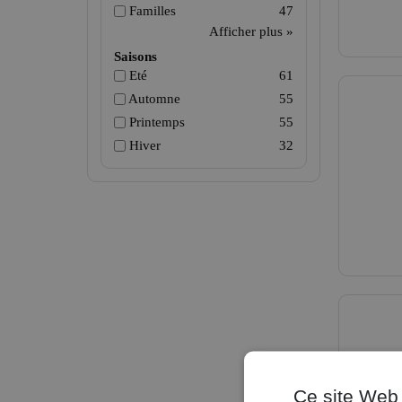
Familles
47
Afficher plus »
Saisons
Eté
61
Automne
55
Printemps
55
Hiver
32
Ce site Web 