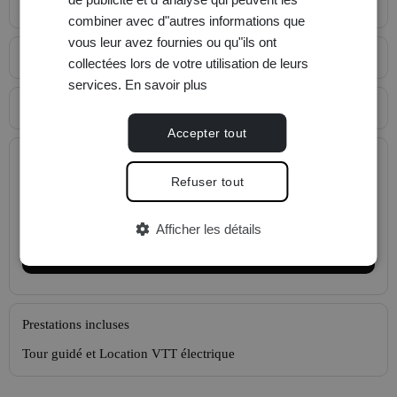
Lieu de rendez-vous
combiner avec d"autres informations que
vous leur avez fournies ou qu"ils ont
Plus d'informations
collectées lors de votre utilisation de leurs
services.
En savoir plus
Carte
Accepter tout
À propos de cette expérience
Refuser tout
Durée: 3 h
Dès
255 CHF
par personne
Afficher les détails
Choisir date
Prestations incluses
Tour guidé et Location VTT électrique