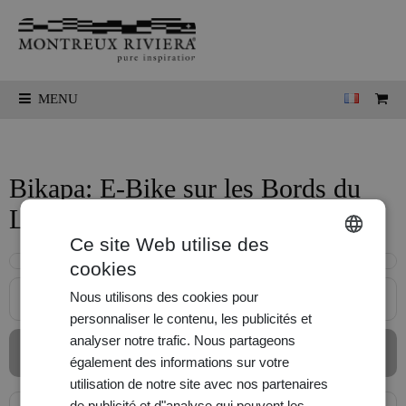
MENU
Bikapa: E-Bike sur les Bords du
Lac
Ce site Web utilise des
cookies
ENGLISH
Nous utilisons des cookies pour
Description
FRANÇAIS
personnaliser le contenu, les publicités et
DEUTSCH
analyser notre trafic. Nous partageons
Actuellement, il n'y a malheureusement pas de disponibilités.
également des informations sur votre
utilisation de notre site avec nos partenaires
de publicité et d"analyse qui peuvent les