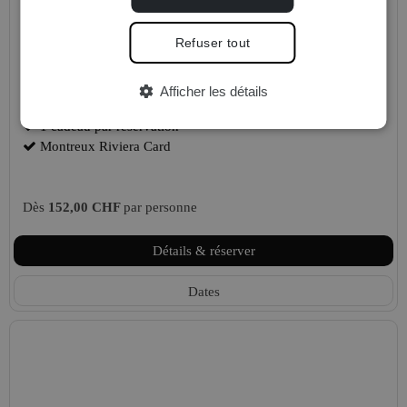
Fondé en 2010, Nox Orae est un festival de musiques actuelles
à taille humaine, proposant une programmation en dehors des
Refuser tout
autoroutes de la musique...
1 nuit dans l'hôtel de votre choix
Afficher les détails
1 billet d'entrée par personne
1 cadeau par réservation
Montreux Riviera Card
Dès
152,00 CHF
par personne
Détails & réserver
Dates