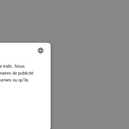
e trafic. Nous
ENGLISH
naires de publicité
FRANÇAIS
urnies ou qu"ils
DEUTSCH