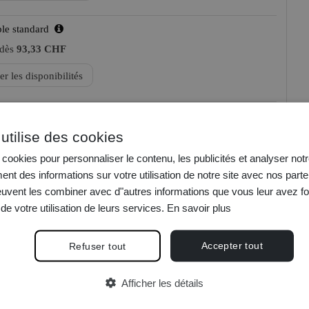
ple standard
 dès
93,33 CHF
er les disponibilités
uble standard
utilise des cookies
 dès
120,00 CHF
cookies pour personnaliser le contenu, les publicités et analyser notr
er les disponibilités
nt des informations sur votre utilisation de notre site avec nos parte
euvent les combiner avec d"autres informations que vous leur avez fo
 de votre utilisation de leurs services.
En savoir plus
Accepter tout
Refuser tout
mple
 dès
165,00 CHF
Afficher les détails
er les disponibilités