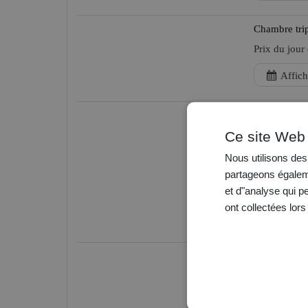
Chambre tri
Prix du jour
Affich
Chambre do
Ce site Web 
Prix du jour
Nous utilisons des 
Affich
partageons égaleme
et d"analyse qui p
ont collectées lors
Chambre si
Prix du jour
Affich