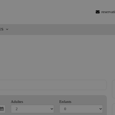
reserva
US
+10
Adultes
Enfants