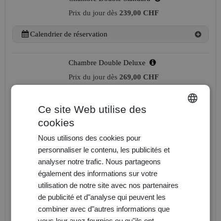
Prix du jour dès
239,00 CHF
Calendrier de réservation
Chambre Double Deluxe
Prix du jour dès
269,00 CHF
Ce site Web utilise des
Calendrier de réservation
cookies
ENGLISH
Nous utilisons des cookies pour
Suite Junior Miami
FRANÇAIS
personnaliser le contenu, les publicités et
Prix du jour dès
319,00 CHF
DEUTSCH
analyser notre trafic. Nous partageons
également des informations sur votre
Calendrier de réservation
utilisation de notre site avec nos partenaires
de publicité et d"analyse qui peuvent les
Chambre Single Deluxe
combiner avec d"autres informations que
vous leur avez fournies ou qu"ils ont